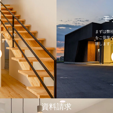
モ
まずは弊
づくり」を
をご見学
します。
致します
資料請求