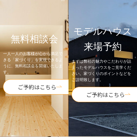
モデルハウス
無料相談会
来場予約
一人一人のお客様が心から満足で
きる「家づくり」を実現できるよ
まずは弊社の魅力やこだわりが詰
うに、無料相談会を開催いたしま
まったモデルハウスをご見学くだ
す。
さい。家づくりのポイントなどを
ご説明致します。
ご予約はこちら
ご予約はこちら