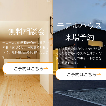
モデルハウス
無料相談会
来場予約
一人一人のお客様が心から満足で
きる「家づくり」を実現できるよ
まずは弊社の魅力やこだわりが詰
うに、無料相談会を開催いたしま
まったモデルハウスをご見学くだ
す。
さい。家づくりのポイントなどを
ご説明致します。
ご予約はこちら
ご予約はこちら