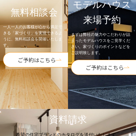
モデルハウス
無料相談会
来場予約
一人一人のお客様が心から満足で
きる「家づくり」を実現できるよ
まずは弊社の魅力やこだわりが詰
うに、無料相談会を開催いたしま
まったモデルハウスをご見学くだ
す。
さい。家づくりのポイントなどを
ご説明致します。
ご予約はこちら
ご予約はこちら
資料請求
希望の住宅ブランドのカタログを送付いたします。