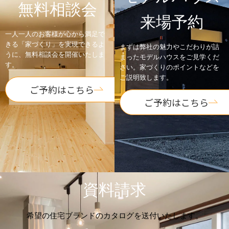
無料相談会
来場予約
一人一人のお客様が心から満足で
きる「家づくり」を実現できるよ
まずは弊社の魅力やこだわりが詰
うに、無料相談会を開催いたしま
まったモデルハウスをご見学くだ
す。
さい。家づくりのポイントなどを
ご説明致します。
ご予約はこちら
ご予約はこちら
資料請求
希望の住宅ブランドのカタログを送付いたします。