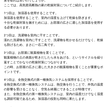
策を取れば良いのでしょうか。
ここでは、高気密高断熱の家の乾燥対策についてご紹介します。
1つ目は、加湿器を使用することです。
加湿器を使用することで、室内の湿度を上げて乾燥を防ぎます。
十分な乾燥対策を施すためには、お部屋の広さに適した加湿器を使用す
る必要があります。
2つ目は、洗濯物を室内に干すことです。
濡れた洗濯物を室内に干すことで、洗濯物を乾かせるだけでなく、乾燥
も防げるため、まさに一石二鳥です。
3つ目は、お部屋に観葉植物を置くことです。
観葉植物の土の表面が乾きだしたら水をあげる、というサイクルを繰り
返すことでかなりの乾燥対策につながります。
この時、お部屋の広さに適した大きさの観葉植物を置くことが重要なポ
イントです。
4つ目は、全熱交換式の第一種換気システムを採用することです。
全熱交換式の第一種換気システムは、熱交換を行うことで、外気の温度
の影響を受けることなく、空気を綺麗にできることが特徴です。
また、全熱交換式の第一種換気システムは、室内の温度だけでなく湿度
も調節可能であるため、加湿器の役割も同時に果たします。