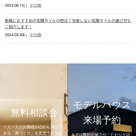
2024.06.11
|｜
その他
新築におすすめの玄関タイルの色は？失敗しない玄関タイルの選び方も
ご紹介します！
2024.05.30
|｜
その他
モデルハウス
無料相談会
来場予約
一人一人のお客様が心から満足で
きる「家づくり」を実現できるよ
まずは弊社の魅力やこだわりが詰