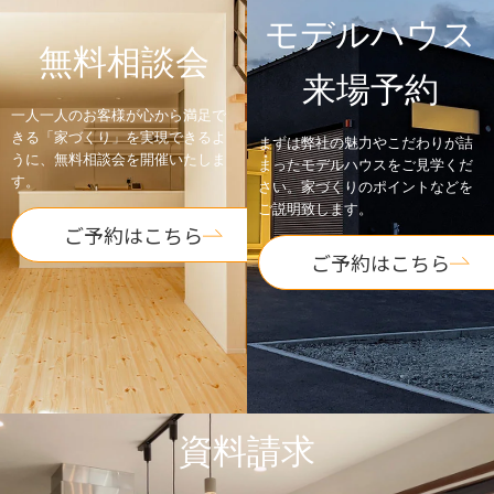
モデルハウス
無料相談会
来場予約
一人一人のお客様が心から満足で
きる「家づくり」を実現できるよ
まずは弊社の魅力やこだわりが詰
うに、無料相談会を開催いたしま
まったモデルハウスをご見学くだ
す。
さい。家づくりのポイントなどを
ご説明致します。
ご予約はこちら
ご予約はこちら
資料請求